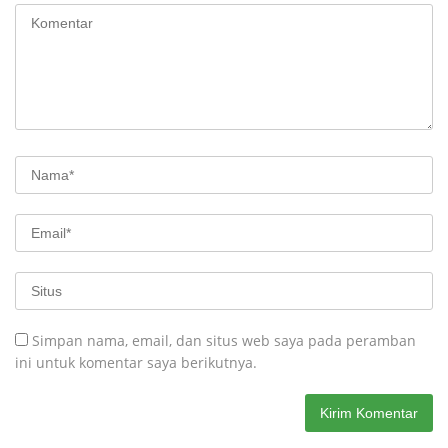
Simpan nama, email, dan situs web saya pada peramban
ini untuk komentar saya berikutnya.