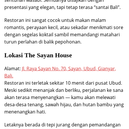
presentasi yang elegan, tapi tetap terasa “santai Bali”.
Restoran ini sangat cocok untuk makan malam
romantis, perayaan kecil, atau sekadar menikmati sore
dengan segelas koktail sambil memandangi matahari
turun perlahan di balik pepohonan.
Lokasi The Sayan House
Alamat:
Jl. Raya Sayan No. 70, Sayan, Ubud, Gianyar,
Bali.
Restoran ini terletak sekitar 10 menit dari pusat Ubud.
Meski sedikit menanjak dan berliku, perjalanan ke sana
akan terasa menyenangkan — kamu akan melewati
desa-desa tenang, sawah hijau, dan hutan bambu yang
menenangkan hati.
Letaknya berada di tepi jurang dengan pemandangan