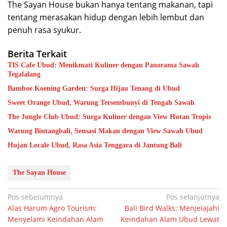
The Sayan House bukan hanya tentang makanan, tapi
tentang merasakan hidup dengan lebih lembut dan
penuh rasa syukur.
Berita Terkait
TIS Cafe Ubud: Menikmati Kuliner dengan Panorama Sawah
Tegalalang
Bamboe Koening Garden: Surga Hijau Tenang di Ubud
Sweet Orange Ubud, Warung Tersembunyi di Tengah Sawah
The Jungle Club Ubud: Surga Kuliner dengan View Hutan Tropis
Warung Bintangbali, Sensasi Makan dengan View Sawah Ubud
Hujan Locale Ubud, Rasa Asia Tenggara di Jantung Bali
The Sayan House
Navigasi
Pos sebelumnya
Pos selanjutnya
Alas Harum Agro Tourism:
Bali Bird Walks: Menjelajahi
pos
Menyelami Keindahan Alam
Keindahan Alam Ubud Lewat