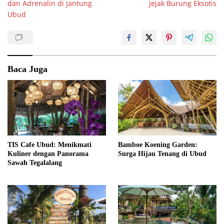
dan Adrenalin di Jantung
Jejak Burung Eksotis
Ubud
Baca Juga
TIS Cafe Ubud: Menikmati
Bamboe Koening Garden:
Kuliner dengan Panorama
Surga Hijau Tenang di Ubud
Sawah Tegalalang