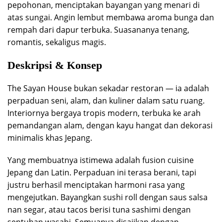
pepohonan, menciptakan bayangan yang menari di
atas sungai. Angin lembut membawa aroma bunga dan
rempah dari dapur terbuka. Suasananya tenang,
romantis, sekaligus magis.
Deskripsi & Konsep
The Sayan House bukan sekadar restoran — ia adalah
perpaduan seni, alam, dan kuliner dalam satu ruang.
Interiornya bergaya tropis modern, terbuka ke arah
pemandangan alam, dengan kayu hangat dan dekorasi
minimalis khas Jepang.
Yang membuatnya istimewa adalah fusion cuisine
Jepang dan Latin. Perpaduan ini terasa berani, tapi
justru berhasil menciptakan harmoni rasa yang
mengejutkan. Bayangkan sushi roll dengan saus salsa
nan segar, atau tacos berisi tuna sashimi dengan
sentuhan wasabi. Semuanya disajikan dengan