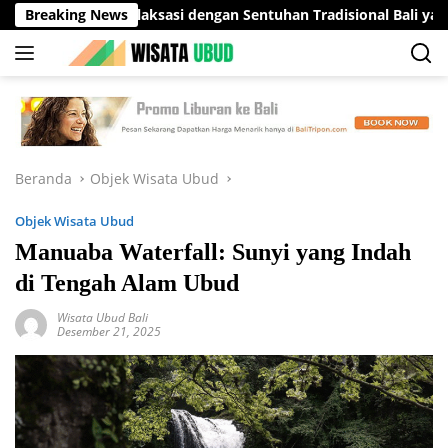
Langsung
asi Relaksasi dengan Sentuhan Tradisional Bali yang Menenangk
Breaking News
ke
konten
Beranda
Objek Wisata Ubud
Objek Wisata Ubud
Manuaba Waterfall: Sunyi yang Indah
di Tengah Alam Ubud
Wisata Ubud Bali
Desember 21, 2025