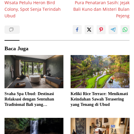
Wisata Petulu Heron Bird
Pura Penataran Sasih: Jejak
pos
Colony, Spot Senja Terindah
Bali Kuno dan Misteri Bulan
Ubud
Pejeng
Baca Juga
Svaha Spa Ubud: Destinasi
Keliki Rice Terrace: Menikmati
Relaksasi dengan Sentuhan
Keindahan Sawah Terasering
Tradisional Bali yang
yang Tenang di Ubud
Menenangkan