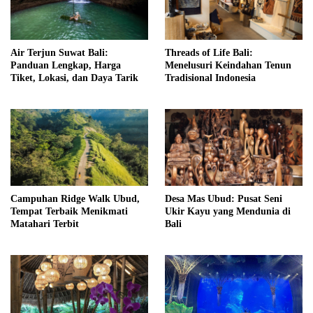
Air Terjun Suwat Bali:
Threads of Life Bali:
Panduan Lengkap, Harga
Menelusuri Keindahan Tenun
Tiket, Lokasi, dan Daya Tarik
Tradisional Indonesia
Campuhan Ridge Walk Ubud,
Desa Mas Ubud: Pusat Seni
Tempat Terbaik Menikmati
Ukir Kayu yang Mendunia di
Matahari Terbit
Bali