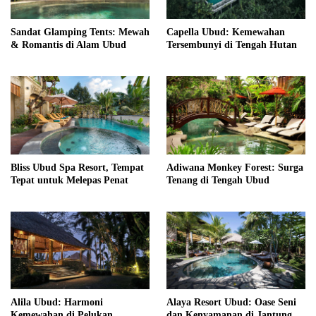
Sandat Glamping Tents: Mewah
Capella Ubud: Kemewahan
& Romantis di Alam Ubud
Tersembunyi di Tengah Hutan
Bliss Ubud Spa Resort, Tempat
Adiwana Monkey Forest: Surga
Tepat untuk Melepas Penat
Tenang di Tengah Ubud
Alila Ubud: Harmoni
Alaya Resort Ubud: Oase Seni
Kemewahan di Pelukan
dan Kenyamanan di Jantung