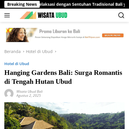
Langsung
tinasi Relaksasi dengan Sentuhan Tradisional Bali yang Menena
Breaking News
ke
konten
Beranda
Hotel di Ubud
Hotel di Ubud
Hanging Gardens Bali: Surga Romantis
di Tengah Hutan Ubud
Wisata Ubud Bali
Agustus 2, 2025