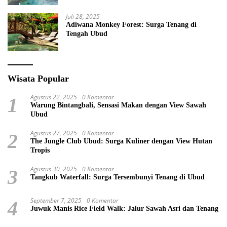
Juli 28, 2025
Adiwana Monkey Forest: Surga Tenang di
Tengah Ubud
Wisata Popular
Agustus 22, 2025
0 Komentar
1
Warung Bintangbali, Sensasi Makan dengan View Sawah
Ubud
Agustus 27, 2025
0 Komentar
2
The Jungle Club Ubud: Surga Kuliner dengan View Hutan
Tropis
Agustus 30, 2025
0 Komentar
3
Tangkub Waterfall: Surga Tersembunyi Tenang di Ubud
September 7, 2025
0 Komentar
4
Juwuk Manis Rice Field Walk: Jalur Sawah Asri dan Tenang