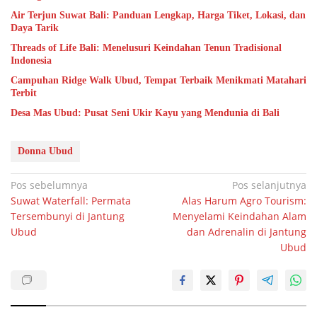
Air Terjun Suwat Bali: Panduan Lengkap, Harga Tiket, Lokasi, dan
Daya Tarik
Threads of Life Bali: Menelusuri Keindahan Tenun Tradisional
Indonesia
Campuhan Ridge Walk Ubud, Tempat Terbaik Menikmati Matahari
Terbit
Desa Mas Ubud: Pusat Seni Ukir Kayu yang Mendunia di Bali
Donna Ubud
Navigasi
Pos sebelumnya
Pos selanjutnya
Suwat Waterfall: Permata
Alas Harum Agro Tourism:
pos
Tersembunyi di Jantung
Menyelami Keindahan Alam
Ubud
dan Adrenalin di Jantung
Ubud