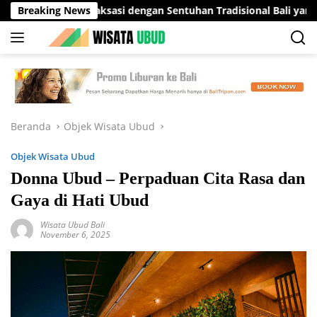
Langsung
asi Relaksasi dengan Sentuhan Tradisional Bali yang Menenangk
Breaking News
ke
konten
Beranda
Objek Wisata Ubud
Objek Wisata Ubud
Donna Ubud – Perpaduan Cita Rasa dan
Gaya di Hati Ubud
Wisata Ubud Bali
November 6, 2025