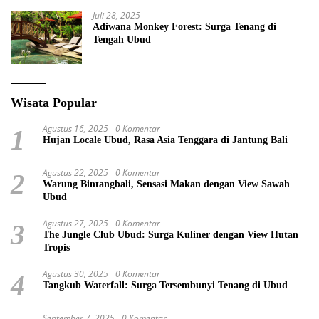
Juli 28, 2025
Adiwana Monkey Forest: Surga Tenang di
Tengah Ubud
Wisata Popular
Agustus 16, 2025
0 Komentar
1
Hujan Locale Ubud, Rasa Asia Tenggara di Jantung Bali
Agustus 22, 2025
0 Komentar
2
Warung Bintangbali, Sensasi Makan dengan View Sawah
Ubud
Agustus 27, 2025
0 Komentar
3
The Jungle Club Ubud: Surga Kuliner dengan View Hutan
Tropis
Agustus 30, 2025
0 Komentar
4
Tangkub Waterfall: Surga Tersembunyi Tenang di Ubud
September 7, 2025
0 Komentar