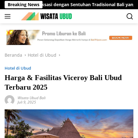
Langsung
si Relaksasi dengan Sentuhan Tradisional Bali yang Menenangka
Breaking News
ke
konten
Beranda
Hotel di Ubud
Hotel di Ubud
Harga & Fasilitas Viceroy Bali Ubud
Terbaru 2025
Wisata Ubud Bali
Juli 9, 2025