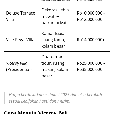
Dekorasi lebih
Deluxe Terrace
Rp10.000.000 –
mewah +
Villa
Rp12.000.000
balkon privat
Kamar luas,
Vice Regal Villa
ruang tamu,
Rp14.000.000+
kolam besar
Dua kamar
Viceroy Villa
tidur, ruang
Rp25.000.000 –
(Presidential)
makan, kolam
Rp35.000.000
besar
Harga berdasarkan estimasi 2025 dan bisa berubah
sesuai kebijakan hotel dan musim.
Cara Menuju Viceroy Bali