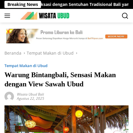
Langsung
asi Relaksasi dengan Sentuhan Tradisional Bali yang Menenangk
Breaking News
ke
konten
Beranda
Tempat Makan di Ubud
Tempat Makan di Ubud
Warung Bintangbali, Sensasi Makan
dengan View Sawah Ubud
Wisata Ubud Bali
Agustus 22, 2025