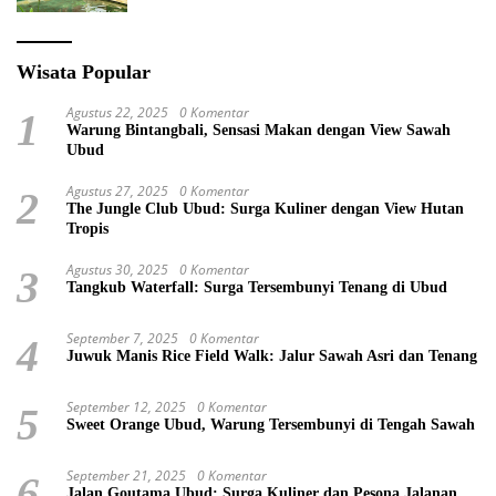
Wisata Popular
Agustus 22, 2025
0 Komentar
1
Warung Bintangbali, Sensasi Makan dengan View Sawah
Ubud
Agustus 27, 2025
0 Komentar
2
The Jungle Club Ubud: Surga Kuliner dengan View Hutan
Tropis
Agustus 30, 2025
0 Komentar
3
Tangkub Waterfall: Surga Tersembunyi Tenang di Ubud
September 7, 2025
0 Komentar
4
Juwuk Manis Rice Field Walk: Jalur Sawah Asri dan Tenang
September 12, 2025
0 Komentar
5
Sweet Orange Ubud, Warung Tersembunyi di Tengah Sawah
September 21, 2025
0 Komentar
6
Jalan Goutama Ubud: Surga Kuliner dan Pesona Jalanan