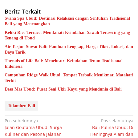
Berita Terkait
Svaha Spa Ubud: Destinasi Relaksasi dengan Sentuhan Tradisional
Bali yang Menenangkan
Keliki Rice Terrace: Menikmati Keindahan Sawah Terasering yang
Tenang di Ubud
Air Terjun Suwat Bali: Panduan Lengkap, Harga Tiket, Lokasi, dan
Daya Tarik
Threads of Life Bali: Menelusuri Keindahan Tenun Tradisional
Indonesia
Campuhan Ridge Walk Ubud, Tempat Terbaik Menikmati Matahari
Terbit
Desa Mas Ubud: Pusat Seni Ukir Kayu yang Mendunia di Bali
Tulamben Bali
Navigasi
Pos sebelumnya
Pos selanjutnya
Jalan Goutama Ubud: Surga
Bali Pulina Ubud: Di
pos
Kuliner dan Pesona Jalanan
Heningnya Alam dan