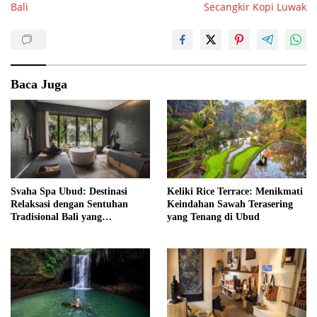
Bali
Secangkir Kopi Luwak
Baca Juga
Svaha Spa Ubud: Destinasi
Keliki Rice Terrace: Menikmati
Relaksasi dengan Sentuhan
Keindahan Sawah Terasering
Tradisional Bali yang
yang Tenang di Ubud
Menenangkan