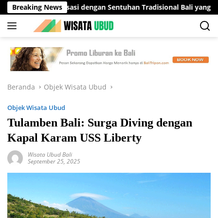
Langsung
 Relaksasi dengan Sentuhan Tradisional Bali yang Menenangkan
Breaking News
ke
konten
Beranda
Objek Wisata Ubud
Objek Wisata Ubud
Tulamben Bali: Surga Diving dengan
Kapal Karam USS Liberty
Wisata Ubud Bali
September 25, 2025