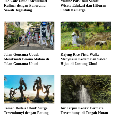
TIS Cafe Ubud: Menikmati
Marine Park Bali Safari:
Kuliner dengan Panorama
Wisata Edukasi dan Hiburan
Sawah Tegalalang
untuk Keluarga
Jalan Goutama Ubud,
Kajeng Rice Field Walk:
Menikmati Pesona Malam di
Menyusuri Kedamaian Sawah
Jalan Goutama Ubud
Hijau di Jantung Ubud
Taman Dedari Ubud: Surga
Air Terjun Keliki: Permata
Tersembunyi dengan Patung
Tersembunyi di Tengah Hutan