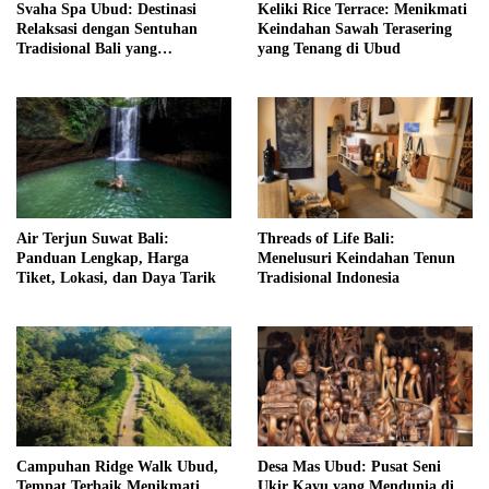
Svaha Spa Ubud: Destinasi
Keliki Rice Terrace: Menikmati
Relaksasi dengan Sentuhan
Keindahan Sawah Terasering
Tradisional Bali yang
yang Tenang di Ubud
Menenangkan
Air Terjun Suwat Bali:
Threads of Life Bali:
Panduan Lengkap, Harga
Menelusuri Keindahan Tenun
Tiket, Lokasi, dan Daya Tarik
Tradisional Indonesia
Campuhan Ridge Walk Ubud,
Desa Mas Ubud: Pusat Seni
Tempat Terbaik Menikmati
Ukir Kayu yang Mendunia di