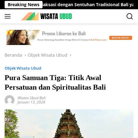
Langsung
si Relaksasi dengan Sentuhan Tradisional Bali yang Menenangka
Breaking News
ke
konten
Beranda
Objek Wisata Ubud
Objek Wisata Ubud
Pura Samuan Tiga: Titik Awal
Persatuan dan Spiritualitas Bali
Wisata Ubud Bali
Januari 13, 2026