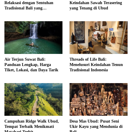
Relaksasi dengan Sentuhan
Keindahan Sawah Terasering
Tradisional Bali yang
yang Tenang di Ubud
Menenangkan
Air Terjun Suwat Bali:
Threads of Life Bali:
Panduan Lengkap, Harga
Menelusuri Keindahan Tenun
Tiket, Lokasi, dan Daya Tarik
Tradisional Indonesia
Campuhan Ridge Walk Ubud,
Desa Mas Ubud: Pusat Seni
Tempat Terbaik Menikmati
Ukir Kayu yang Mendunia di
Matahari Terbit
Bali