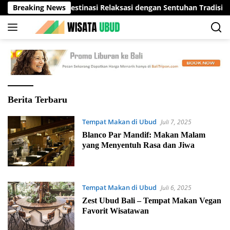
Langsung
a Spa Ubud: Destinasi Relaksasi dengan Sentuhan Tradisional B
Breaking News
ke
konten
Wisata
Berita Terbaru
Ubud
Tempat Makan di Ubud
Bali
Juli 7, 2025
Blanco Par Mandif: Makan Malam
yang Menyentuh Rasa dan Jiwa
Tempat Makan di Ubud
Juli 6, 2025
Zest Ubud Bali – Tempat Makan Vegan
Favorit Wisatawan