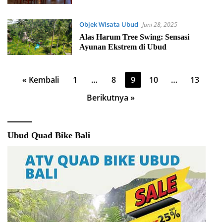
Objek Wisata Ubud
Juni 28, 2025
Alas Harum Tree Swing: Sensasi
Ayunan Ekstrem di Ubud
Paginasi
« Kembali
1
…
8
9
10
…
13
pos
Berikutnya »
Ubud Quad Bike Bali