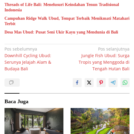
Threads of Life Bali: Menelusuri Keindahan Tenun Tradisional
Indonesia
Campuhan Ridge Walk Ubud, Tempat Terbaik Menikmati Matahari
Terbit
Desa Mas Ubud: Pusat Seni Ukir Kayu yang Mendunia di Bali
Navigasi
Pos sebelumnya
Pos selanjutnya
Downhill Cycling Ubud:
Jungle Fish Ubud: Surga
pos
Serunya Jelajah Alam &
Tropis yang Menggoda di
Budaya Bali
Tengah Hutan Bali
Baca Juga