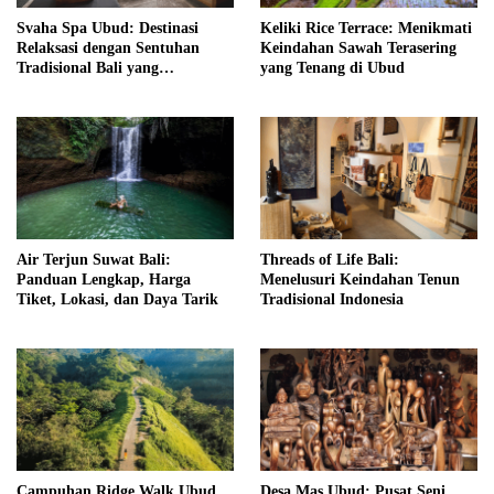
Svaha Spa Ubud: Destinasi
Keliki Rice Terrace: Menikmati
Relaksasi dengan Sentuhan
Keindahan Sawah Terasering
Tradisional Bali yang
yang Tenang di Ubud
Menenangkan
Air Terjun Suwat Bali:
Threads of Life Bali:
Panduan Lengkap, Harga
Menelusuri Keindahan Tenun
Tiket, Lokasi, dan Daya Tarik
Tradisional Indonesia
Campuhan Ridge Walk Ubud,
Desa Mas Ubud: Pusat Seni