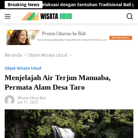
Langsung
inasi Relaksasi dengan Sentuhan Tradisional Bali yang Menenan
Breaking News
ke
konten
Beranda
Objek Wisata Ubud
Objek Wisata Ubud
Menjelajah Air Terjun Manuaba,
Permata Alam Desa Taro
Wisata Ubud Bali
Juli 11, 2025