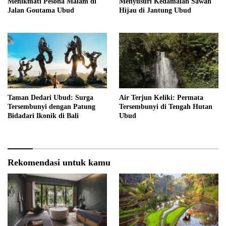
Menikmati Pesona Malam di
Menyusuri Kedamaian Sawah
Jalan Goutama Ubud
Hijau di Jantung Ubud
Taman Dedari Ubud: Surga
Air Terjun Keliki: Permata
Tersembunyi dengan Patung
Tersembunyi di Tengah Hutan
Bidadari Ikonik di Bali
Ubud
Rekomendasi untuk kamu