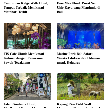
Campuhan Ridge Walk Ubud,
Desa Mas Ubud: Pusat Seni
Tempat Terbaik Menikmati
Ukir Kayu yang Mendunia di
Matahari Terbit
Bali
TIS Cafe Ubud: Menikmati
Marine Park Bali Safari:
Kuliner dengan Panorama
Wisata Edukasi dan Hiburan
Sawah Tegalalang
untuk Keluarga
Jalan Goutama Ubud,
Kajeng Rice Field Walk: