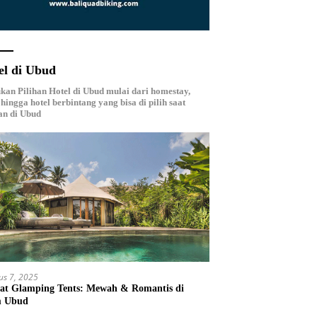
el di Ubud
an Pilihan Hotel di Ubud mulai dari homestay,
, hingga hotel berbintang yang bisa di pilih saat
an di Ubud
us 7, 2025
at Glamping Tents: Mewah & Romantis di
m Ubud