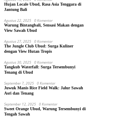
Hujan Locale Ubud, Rasa Asia Tenggara di
Jantung Bali
Agustus 22, 2025
0 Komentar
Warung Bintangbali, Sensasi Makan dengan
View Sawah Ubud
Agustus 27, 2025
0 Komentar
The Jungle Club Ubud: Surga Kuliner
dengan View Hutan Tropis
Agustus 30, 2025
0 Komentar
Tangkub Waterfall: Surga Tersembunyi
Tenang di Ubud
September 7, 2025
0 Komentar
Juwuk Manis Rice Field Walk: Jalur Sawah
Asri dan Tenang
September 12, 2025
0 Komentar
Sweet Orange Ubud, Warung Tersembunyi di
Tengah Sawah