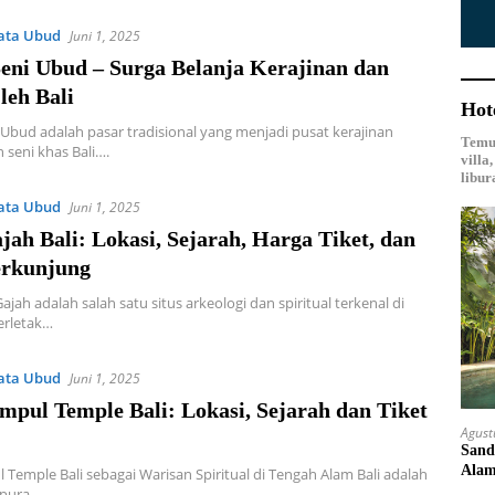
ata Ubud
Juni 1, 2025
Seni Ubud – Surga Belanja Kerajinan dan
leh Bali
Hot
 Ubud adalah pasar tradisional yang menjadi pusat kerajinan
Temuk
 seni khas Bali….
villa
libur
ata Ubud
Juni 1, 2025
ah Bali: Lokasi, Sejarah, Harga Tiket, dan
erkunjung
jah adalah salah satu situs arkeologi dan spiritual terkenal di
terletak…
ata Ubud
Juni 1, 2025
mpul Temple Bali: Lokasi, Sejarah dan Tiket
Agust
Sand
Ala
l Temple Bali sebagai Warisan Spiritual di Tengah Alam Bali adalah
 pura…