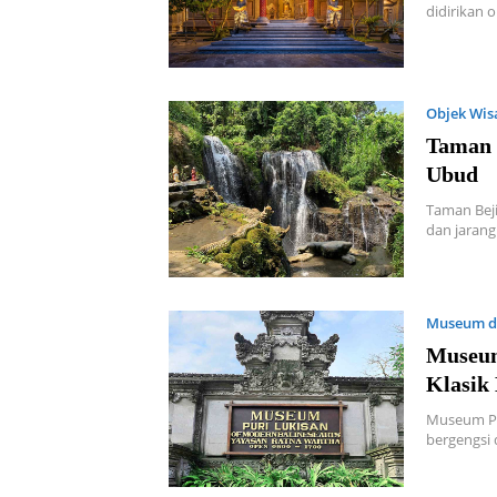
didirikan 
Objek Wis
Taman 
Ubud
Taman Beji
dan jaran
Museum d
Museum
Klasik 
Museum Pu
bergengsi 