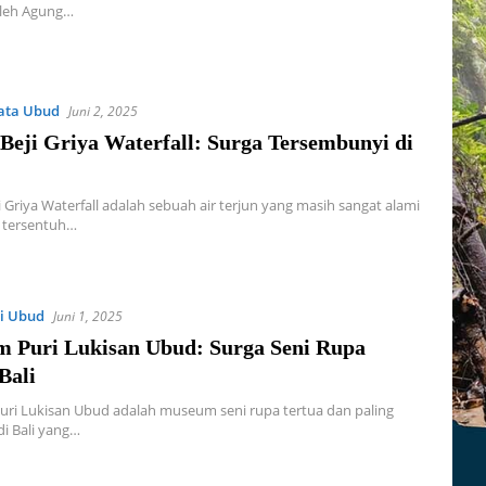
oleh Agung…
ata Ubud
Juni 2, 2025
Beji Griya Waterfall: Surga Tersembunyi di
 Griya Waterfall adalah sebuah air terjun yang masih sangat alami
g tersentuh…
i Ubud
Juni 1, 2025
 Puri Lukisan Ubud: Surga Seni Rupa
Bali
ri Lukisan Ubud adalah museum seni rupa tertua dan paling
di Bali yang…