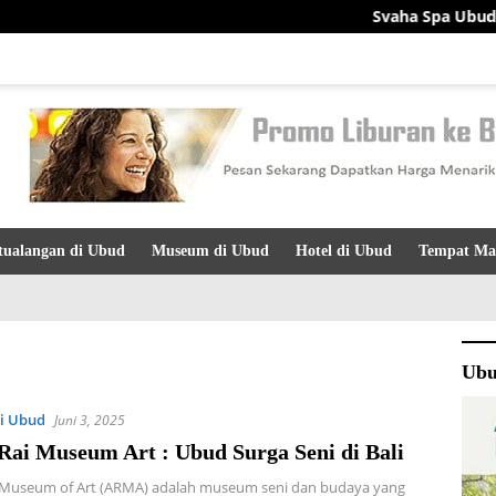
Svaha Spa Ubud: Destin
tualangan di Ubud
Museum di Ubud
Hotel di Ubud
Tempat Ma
Ubu
i Ubud
Juni 3, 2025
Rai Museum Art : Ubud Surga Seni di Bali
 Museum of Art (ARMA) adalah museum seni dan budaya yang