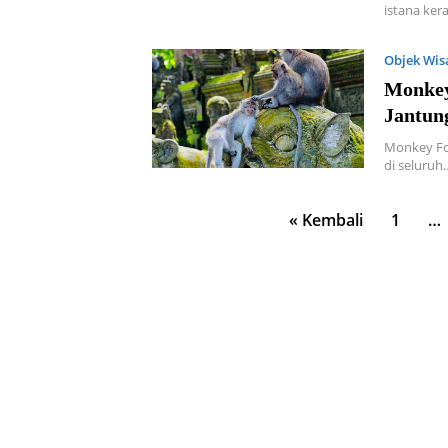
istana ker
Objek Wis
Monkey
Jantung
Monkey For
di seluruh
Paginasi
« Kembali
1
…
pos