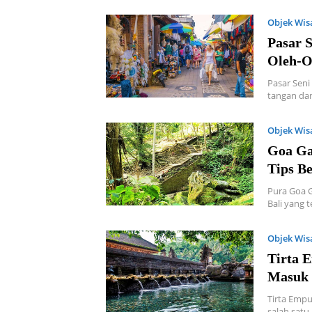
Objek Wis
Pasar 
Oleh-O
Pasar Seni
tangan dan
Objek Wis
Goa Gaj
Tips B
Pura Goa Ga
Bali yang 
Objek Wis
Tirta E
Masuk
Tirta Empu
salah satu