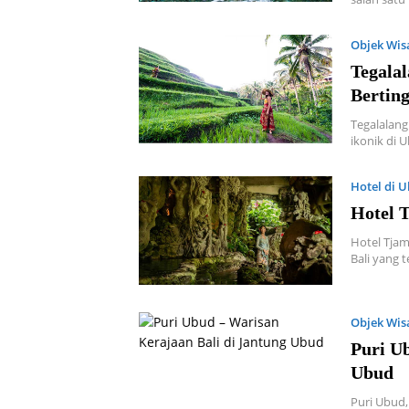
Objek Wis
Tegala
Berting
Tegalalang
ikonik di 
Hotel di 
Hotel 
Hotel Tjam
Bali yang t
Objek Wis
Puri U
Ubud
Puri Ubud,