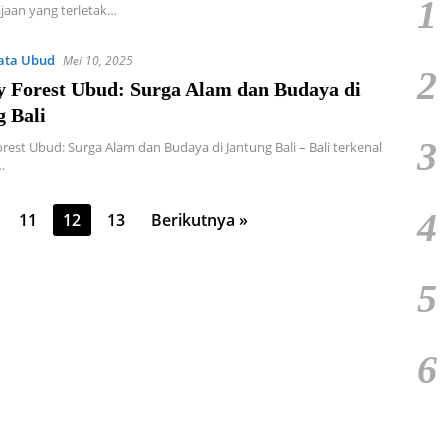
1
ajaan yang terletak…
ata Ubud
Mei 10, 2025
2
 Forest Ubud: Surga Alam dan Budaya di
 Bali
3
est Ubud: Surga Alam dan Budaya di Jantung Bali – Bali terkenal
…
4
11
12
13
Berikutnya »
5
6