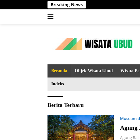
Langsung
Breaking News
ke
konten
Beranda
Objek Wisata Ubud
Wisata Pe
Indeks
Wisata
Berita Terbaru
Ubud
Museum d
Bali
Agung 
Agung Rai