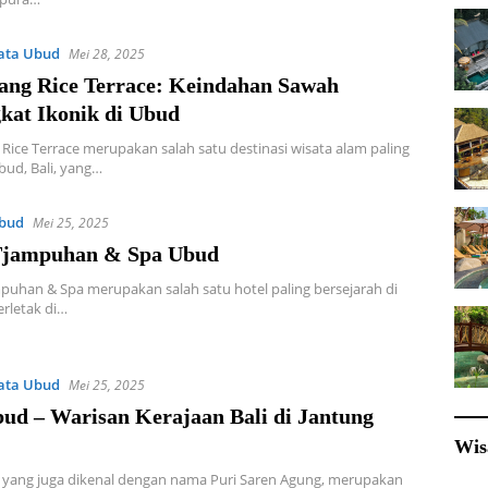
ata Ubud
Mei 28, 2025
lang Rice Terrace: Keindahan Sawah
kat Ikonik di Ubud
 Rice Terrace merupakan salah satu destinasi wisata alam paling
Ubud, Bali, yang…
Ubud
Mei 25, 2025
Tjampuhan & Spa Ubud
puhan & Spa merupakan salah satu hotel paling bersejarah di
erletak di…
ata Ubud
Mei 25, 2025
bud – Warisan Kerajaan Bali di Jantung
Wis
 yang juga dikenal dengan nama Puri Saren Agung, merupakan