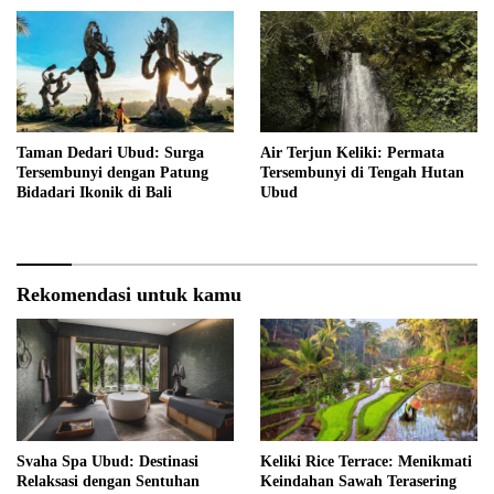
Taman Dedari Ubud: Surga
Air Terjun Keliki: Permata
Tersembunyi dengan Patung
Tersembunyi di Tengah Hutan
Bidadari Ikonik di Bali
Ubud
Rekomendasi untuk kamu
Svaha Spa Ubud: Destinasi
Keliki Rice Terrace: Menikmati
Relaksasi dengan Sentuhan
Keindahan Sawah Terasering