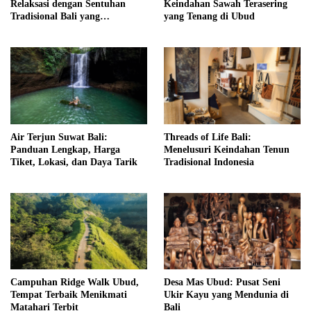
Relaksasi dengan Sentuhan
Keindahan Sawah Terasering
Tradisional Bali yang
yang Tenang di Ubud
Menenangkan
Air Terjun Suwat Bali:
Threads of Life Bali:
Panduan Lengkap, Harga
Menelusuri Keindahan Tenun
Tiket, Lokasi, dan Daya Tarik
Tradisional Indonesia
Campuhan Ridge Walk Ubud,
Desa Mas Ubud: Pusat Seni
Tempat Terbaik Menikmati
Ukir Kayu yang Mendunia di
Matahari Terbit
Bali