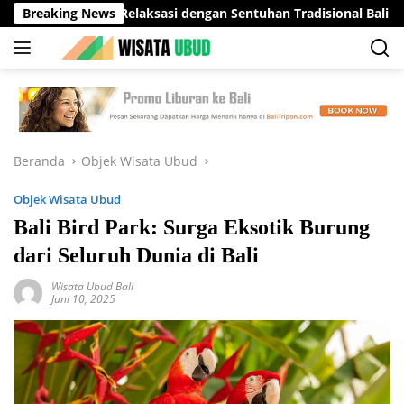
Langsung
inasi Relaksasi dengan Sentuhan Tradisional Bali yang Menenan
Breaking News
ke
konten
Beranda
Objek Wisata Ubud
Objek Wisata Ubud
Bali Bird Park: Surga Eksotik Burung
dari Seluruh Dunia di Bali
Wisata Ubud Bali
Juni 10, 2025