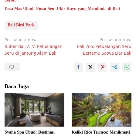
Terbit
Desa Mas Ubud: Pusat Seni Ukir Kayu yang Mendunia di Bali
Bali Bird Park
Navigasi
Pos sebelumnya
Pos selanjutnya
Kuber Bali ATV: Petualangan
Bali Zoo: Petualangan Seru
pos
Seru di Jantung Alam Bali
Bertemu Satwa Liar Bali
Baca Juga
Svaha Spa Ubud: Destinasi
Keliki Rice Terrace: Menikmati