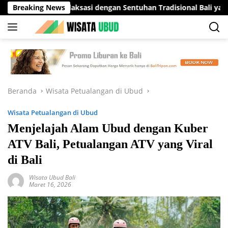
Langsung
si Relaksasi dengan Sentuhan Tradisional Bali yang Menenangka
Breaking News
ke
konten
Beranda
Wisata Petualangan di Ubud
Wisata Petualangan di Ubud
Menjelajah Alam Ubud dengan Kuber
ATV Bali, Petualangan ATV yang Viral
di Bali
Wisata Ubud Bali
Maret 16, 2026