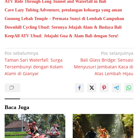
ATV Ride Through Long Tunnel and Waterfall in Bali
Cave Lazy Tubing Adventure, petulangan keluarga yang aman
Gunung Lebah Temple – Permata Sunyi di Lembah Campuhan
Downhill Cycling Ubud: Serunya Jelajah Alam & Budaya Bali
KeepAll ATV Ubud: Jelajahi Gua & Alam Bali dengan Seru!
Navigasi
Pos sebelumnya
Pos selanjutnya
Taman Sari Waterfall: Surga
Bali Glass Bridge: Sensasi
pos
Tersembunyi dengan Kolam
Menyusuri Jembatan Kaca di
Alami di Gianyar
Atas Lembah Hijau
Baca Juga