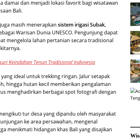
damai dan menjadi lokasi favorit bagi wisatawan
saan Bali.
i juga masih menerapkan
sistem irigasi Subak
,
i sebagai Warisan Dunia UNESCO. Pengunjung dapat
t mengelola lahan pertanian secara tradisional
kitarnya.
usuri Keindahan Tenun Tradisional Indonesia
 yang ideal untuk trekking ringan. Jalur setapak
ah, hingga hutan kecil memberikan pengalaman
gus menghadirkan berbagai spot fotografi dengan
 mengikuti tur desa yang dipandu oleh masyarakat
 kunjungan ke area persawahan, mengenal
gga menikmati hidangan khas Bali yang disajikan
Wis