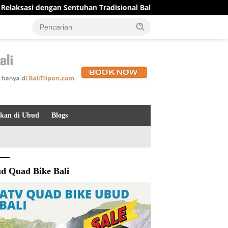
gan Sentuhan Tradisional Bali yang Menenangkan
Keliki
kan di Ubud
Blogs
d Quad Bike Bali