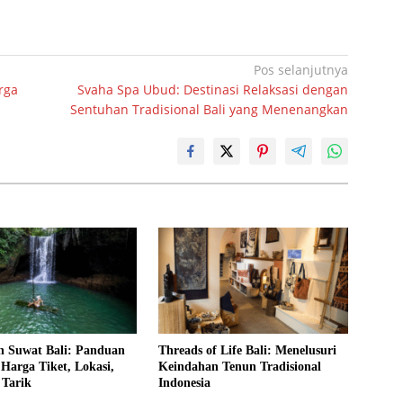
Pos selanjutnya
rga
Svaha Spa Ubud: Destinasi Relaksasi dengan
Sentuhan Tradisional Bali yang Menenangkan
n Suwat Bali: Panduan
Threads of Life Bali: Menelusuri
Harga Tiket, Lokasi,
Keindahan Tenun Tradisional
 Tarik
Indonesia