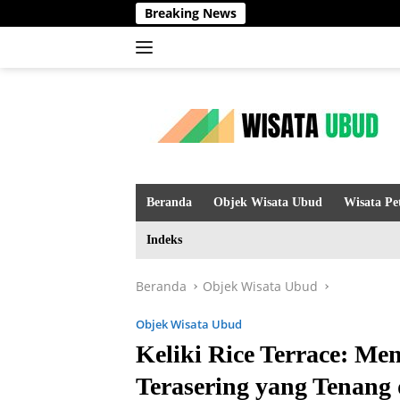
Langsung
Breaking News
ke
konten
Beranda
Objek Wisata Ubud
Wisata Pe
Indeks
Beranda
Objek Wisata Ubud
Objek Wisata Ubud
Keliki Rice Terrace: M
Terasering yang Tenang