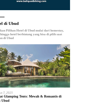
el di Ubud
an Pilihan Hotel di Ubud mulai dari homestay,
, hingga hotel berbintang yang bisa di pilih saat
an di Ubud
us 7, 2025
at Glamping Tents: Mewah & Romantis di
m Ubud