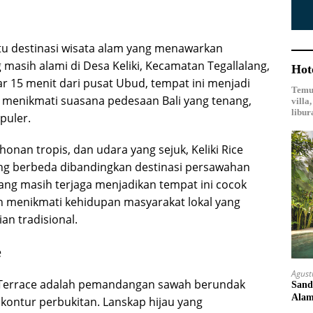
atu destinasi wisata alam yang menawarkan
asih alami di Desa Keliki, Kecamatan Tegallalang,
Hot
tar 15 menit dari pusat Ubud, tempat ini menjadi
Temuk
in menikmati suasana pedesaan Bali yang tenang,
villa
libur
puler.
onan tropis, dan udara yang sejuk, Keliki Rice
g berbeda dibandingkan destinasi persawahan
yang masih terjaga menjadikan tempat ini cocok
un menikmati kehidupan masyarakat lokal yang
n tradisional.
e
Agust
ce Terrace adalah pemandangan sawah berundak
Sand
Ala
 kontur perbukitan. Lanskap hijau yang