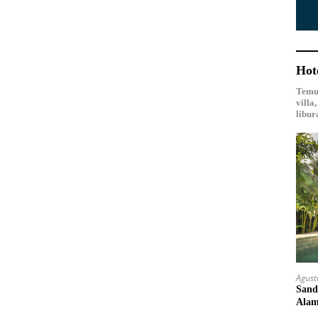
Hot
Temuk
villa
libur
Agust
Sand
Ala