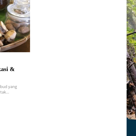
asi &
Ubud yang
 tak…