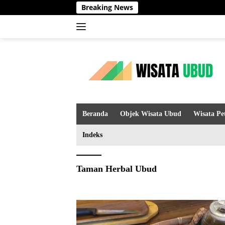
Langsung
Breaking News
ke
konten
Beranda
Objek Wisata Ubud
Wisata Pe
Indeks
Taman Herbal Ubud