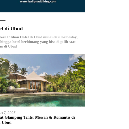
el di Ubud
an Pilihan Hotel di Ubud mulai dari homestay,
, hingga hotel berbintang yang bisa di pilih saat
an di Ubud
us 7, 2025
at Glamping Tents: Mewah & Romantis di
m Ubud