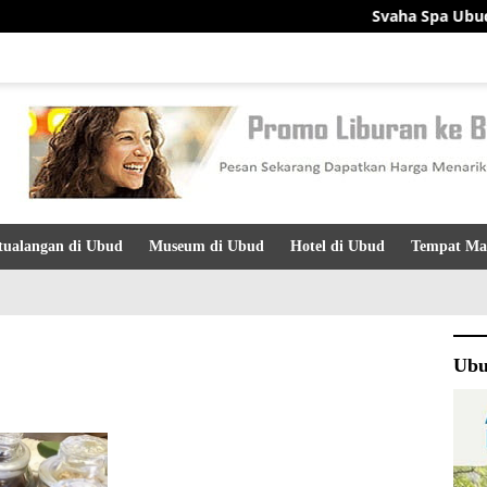
Svaha Spa Ubud: Desti
tualangan di Ubud
Museum di Ubud
Hotel di Ubud
Tempat Ma
Ubu