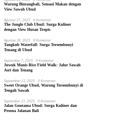
Warung Bintangbali, Sensasi Makan dengan
View Sawah Ubud
Agustus 27, 2025
0 Komentar
The Jungle Club Ubud: Surga Kuliner
dengan View Hutan Tropis
Agustus 30, 2025
0 Komentar
Tangkub Waterfall: Surga Tersembunyi
Tenang di Ubud
September 7, 2025
0 Komentar
Juwuk Manis Rice Field Walk: Jalur Sawah
Asri dan Tenang
September 12, 2025
0 Komentar
Sweet Orange Ubud, Warung Tersembunyi di
Tengah Sawah
September 21, 2025
0 Komentar
Jalan Goutama Ubud: Surga Kuliner dan
Pesona Jalanan Bali