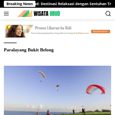
Langsung
Svaha Spa Ubud: Destinasi Relaksasi dengan Sentuhan Tradisio
Breaking News
ke
konten
Paralayang Bukit Belong