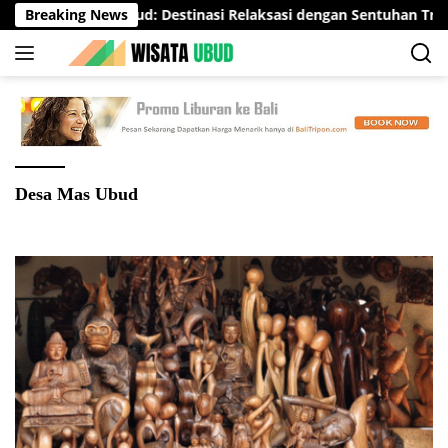
Langsung
Svaha Spa Ubud: Destinasi Relaksasi dengan Sentuhan Tradisio
Breaking News
ke
konten
Desa Mas Ubud