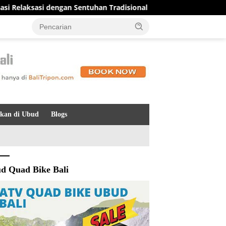
 dengan Sentuhan Tradisional Bali yang Menenangkan
Ke
kan di Ubud
Blogs
d Quad Bike Bali