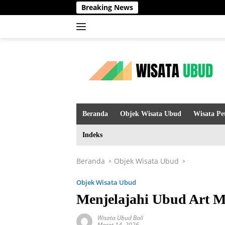
Langsung
Breaking News
ke
konten
Beranda
Objek Wisata Ubud
Wisata Pe
Indeks
Beranda
Objek Wisata Ubud
Objek Wisata Ubud
Menjelajahi Ubud Art Ma
Wisata Ubud Bali
Maret 14, 2026