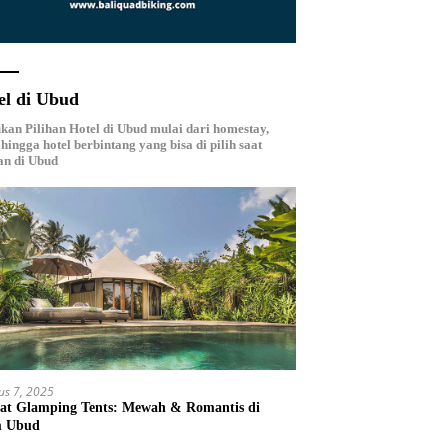
el di Ubud
an Pilihan Hotel di Ubud mulai dari homestay,
, hingga hotel berbintang yang bisa di pilih saat
an di Ubud
us 7, 2025
at Glamping Tents: Mewah & Romantis di
m Ubud