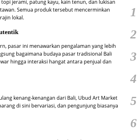
 topi jerami, patung kayu, kain tenun, dan lukisan
1
isatawan. Semua produk tersebut mencerminkan
ajin lokal.
2
utentik
ern, pasar ini menawarkan pengalaman yang lebih
3
ngsung bagaimana budaya pasar tradisional Bali
war hingga interaksi hangat antara penjual dan
4
5
lang kenang-kenangan dari Bali, Ubud Art Market
rang di sini bervariasi, dan pengunjung biasanya
6