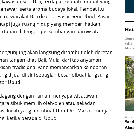
g kawasan seni Bali, terdapat sebuah tempat yang
menawar, serta aroma budaya lokal. Tempat itu
h masyarakat Bali disebut Pasar Seni Ubud. Pasar
tetapi juga ruang hidup yang memperlihatkan
Hot
 bertahan di tengah perkembangan pariwisata
Temuk
villa
libur
 pengunjung akan langsung disambut oleh deretan
inan tangan khas Bali. Mulai dari tas anyaman
 lukisan tradisional yang memancarkan keindahan
g dijual di sini sebagian besar dibuat langsung
itar Ubud.
Pedagang dengan ramah menyapa wisatawan,
ara sibuk memilih oleh-oleh atau sekadar
has. Inilah yang membuat Ubud Art Market menjadi
Agust
ngi ketika berada di Ubud.
Sand
Ala