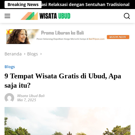
Langsung
ud: Destinasi Relaksasi dengan Sentuhan Tradisional Bali yang
Breaking News
ke
konten
Beranda
Blogs
Blogs
9 Tempat Wisata Gratis di Ubud, Apa
saja itu?
Wisata Ubud Bali
Mei 7, 2025