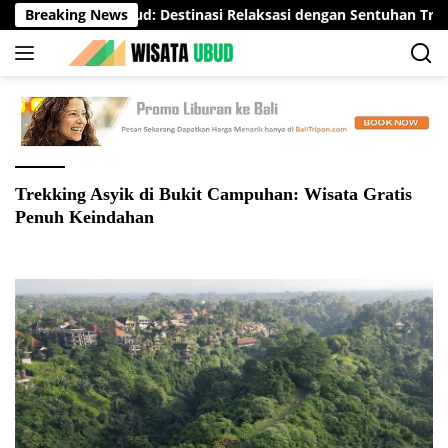
Langsung
Svaha Spa Ubud: Destinasi Relaksasi dengan Sentuhan Tradisio
Breaking News
ke
konten
Trekking Asyik di Bukit Campuhan: Wisata Gratis
Penuh Keindahan