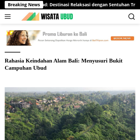
Langsung
Svaha Spa Ubud: Destinasi Relaksasi dengan Sentuhan Tradisio
Breaking News
ke
konten
Rahasia Keindahan Alam Bali: Menyusuri Bukit
Campuhan Ubud